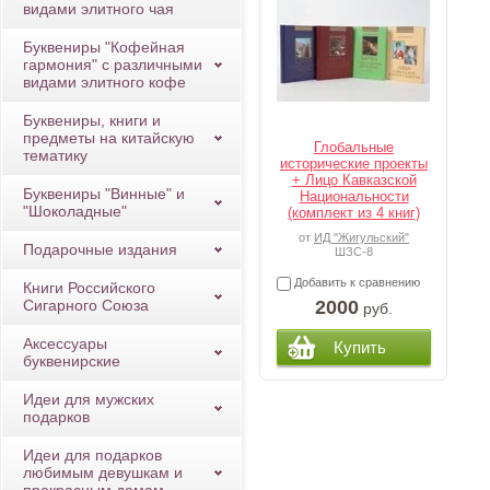
видами элитного чая
Буквениры "Кофейная
гармония" с различными
видами элитного кофе
Буквениры, книги и
предметы на китайскую
Глобальные
тематику
исторические проекты
+ Лицо Кавказской
Буквениры "Винные" и
Национальности
"Шоколадные"
(комплект из 4 книг)
от
ИД "Жигульский"
Подарочные издания
ШЗС-8
Добавить к сравнению
Книги Российского
2000
Сигарного Союза
руб.
Аксессуары
Купить
буквенирские
Идеи для мужских
подарков
Идеи для подарков
любимым девушкам и